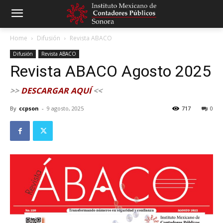
Home
Difusión
Revista ABACO
Difusión
Revista ABACO
Revista ABACO Agosto 2025
>>
DESCARGAR AQUÍ
<<
By
ccpson
-
9 agosto, 2025
717
0