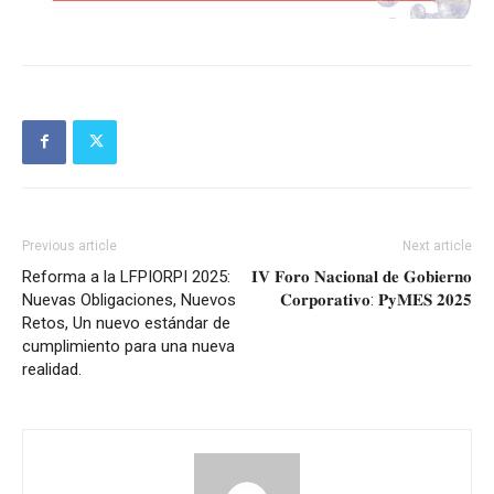
Previous article
Next article
Reforma a la LFPIORPI 2025:
𝐈𝐕 𝐅𝐨𝐫𝐨 𝐍𝐚𝐜𝐢𝐨𝐧𝐚𝐥 𝐝𝐞 𝐆𝐨𝐛𝐢𝐞𝐫𝐧𝐨
Nuevas Obligaciones, Nuevos
𝐂𝐨𝐫𝐩𝐨𝐫𝐚𝐭𝐢𝐯𝐨: 𝐏𝐲𝐌𝐄𝐒 𝟐𝟎𝟐𝟓
Retos, Un nuevo estándar de
cumplimiento para una nueva
realidad.