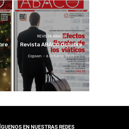
REVISTA ABACO
bre
Revista ABACO Octubre
5
Ccpson
-
6 Octubre, 2025
ÍGUENOS EN NUESTRAS REDES