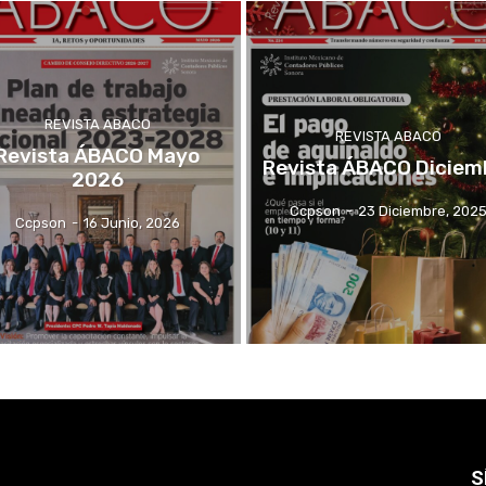
REVISTA ABACO
REVISTA ABACO
Revista ÁBACO Mayo
Revista ÁBACO Diciem
2026
Ccpson
-
23 Diciembre, 202
Ccpson
-
16 Junio, 2026
S