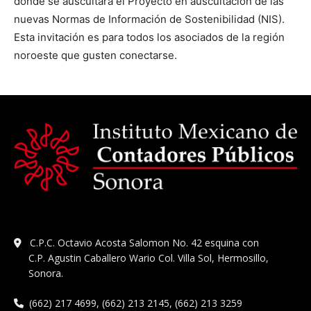
donde se auscultará el Proyecto en auscultación de las
nuevas Normas de Información de Sostenibilidad (NIS).
Esta invitación es para todos los asociados de la región
noroeste que gusten conectarse.
C.P.C. Octavio Acosta Salomon No. 42 esquina con
C.P. Agustin Caballero Wario Col. Villa Sol, Hermosillo,
Sonora.
(662) 217 4699, (662) 213 2145, (662) 213 3259